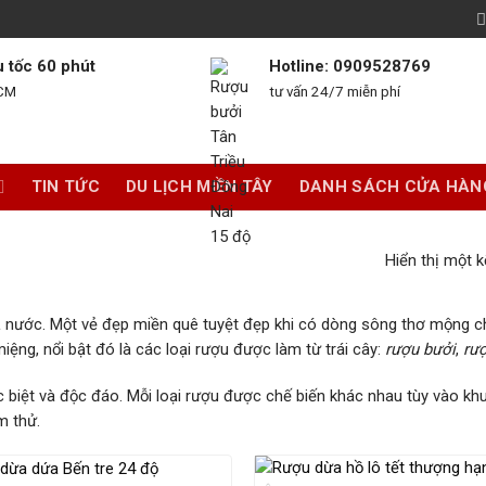
u tốc 60 phút
Hotline: 0909528769
HCM
tư vấn 24/7 miễn phí
TIN TỨC
DU LỊCH MIỀN TÂY
DANH SÁCH CỬA HÀN
Hiển thị một k
ả nước. Một vẻ đẹp miền quê tuyệt đẹp khi có dòng sông thơ mộng chả
ng, nổi bật đó là các loại rượu được làm từ trái cây:
rượu bưởi
,
rư
c biệt và độc đáo. Mỗi loại rượu được chế biến khác nhau tùy vào kh
m thử.