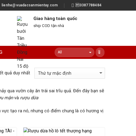
lienhe@vuadacsanmientay.com
0387788484
Giao hàng toàn quốc
ship COD tận nhà
G
ết quả duy nhất
y qua vườn cây ăn trái sai trĩu quả. Đến đây bạn sẽ
ợu mận
và
rượu dừa
u vực tạo ra nó, nhưng có điểm chung là có hương vị