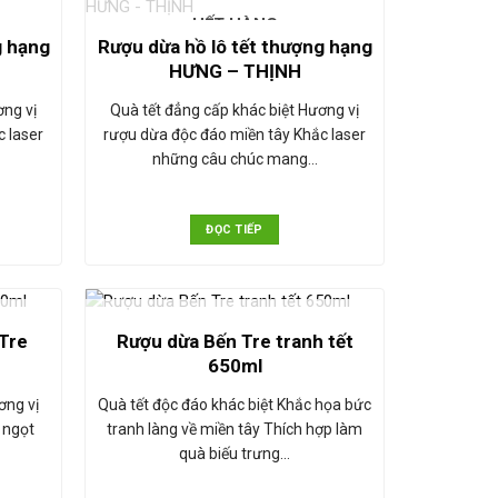
HẾT HÀNG
g hạng
Rượu dừa hồ lô tết thượng hạng
HƯNG – THỊNH
ơng vị
Quà tết đẳng cấp khác biệt Hương vị
 laser
rượu dừa độc đáo miền tây Khắc laser
những câu chúc mang…
ĐỌC TIẾP
HẾT HÀNG
Tre
Rượu dừa Bến Tre tranh tết
650ml
ơng vị
Quà tết độc đáo khác biệt Khắc họa bức
 ngọt
tranh làng về miền tây Thích hợp làm
quà biếu trưng…