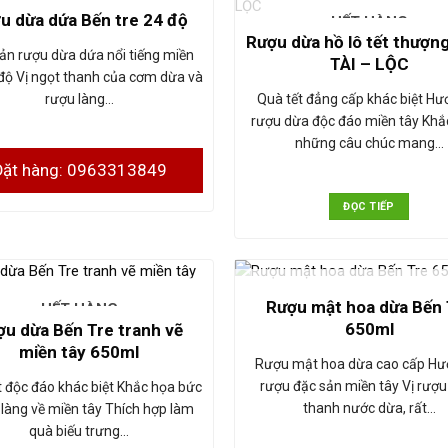
u dừa dứa Bến tre 24 độ
HẾT HÀNG
Rượu dừa hồ lô tết thượn
ản rượu dừa dứa nổi tiếng miền
TÀI – LỘC
 độ Vị ngọt thanh của cơm dừa và
rượu làng…
Quà tết đẳng cấp khác biệt Hư
rượu dừa độc đáo miền tây Khắc
những câu chúc mang…
Đặt hàng: 0963313849
ĐỌC TIẾP
HẾT HÀNG
Rượu mật hoa dừa Bến 
HẾT HÀNG
650ml
u dừa Bến Tre tranh vẽ
miền tây 650ml
Rượu mật hoa dừa cao cấp Hư
rượu đặc sản miền tây Vị rượu
t độc đáo khác biệt Khắc họa bức
thanh nước dừa, rất…
 làng về miền tây Thích hợp làm
quà biếu trưng…