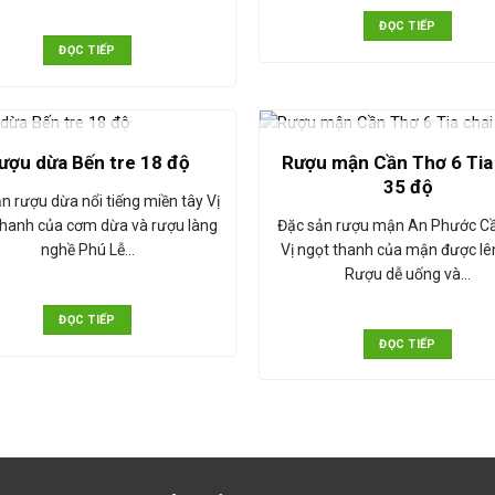
ĐỌC TIẾP
ĐỌC TIẾP
HẾT HÀNG
HẾT HÀNG
Rượu mận Cần Thơ 6 Tia
ượu dừa Bến tre 18 độ
35 độ
n rượu dừa nổi tiếng miền tây Vị
Đặc sản rượu mận An Phước C
thanh của cơm dừa và rượu làng
Vị ngọt thanh của mận được l
nghề Phú Lễ…
Rượu dễ uống và…
ĐỌC TIẾP
ĐỌC TIẾP