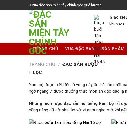
Skip
Vua đặc sản miền tây chính gốc quê hương
to
content
Giao siê
khu vực 
TRANG CHỦ
VUA ĐẶC SẢN
SẢN PHẨM
TRANG CHỦ
ĐẶC SẢN RƯỢU
/
LỌC
Nam bộ được biết đến là vựng cây ăn trái lớn nhất c
ngở ngàng vì được thưởng thức món ăn độc đáo lạ miệ
Những món rượu đặc sản nổi tiếng Nam bộ
rất đặ
nồng nàng dữ dội pha lẫn với vị ngọt ngào mỗi khi nế