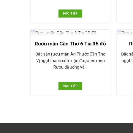
ĐỌC TIẾP
HẾT HÀNG
Rượu mận Cần Thơ 6 Tia 35 độ
R
Đặc sản rượu mận An Phước Cần Thơ
Đặc sả
Vị ngọt thanh của mận được lên men
ngọt 
Rượu dễ uống và…
ĐỌC TIẾP