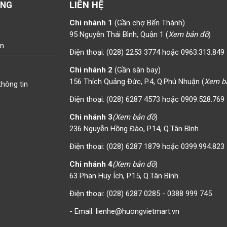
LIÊN HỆ
ÀNG
Chi nhánh 1
(Gần chợ Bến Thành)
95 Nguyễn Thái Bình, Quận 1 (
Xem bản đồ
)
án
Điện thoại: (028) 2253 3774 hoặc 0963.313.849
Chi nhánh 2
(Gần sân bay)
156 Thích Quảng Đức, P.4, Q.Phú Nhuận (
Xem b
hông tin
Điện thoại: (028) 6287 4573 hoặc 0909.528.769
Chi nhánh 3
(Xem bản đồ
)
236 Nguyễn Hồng Đào, P.14, Q.Tân Bình
Điện thoại: (028) 6287 1879 hoặc 0399.994.823
Chi nhánh 4
(Xem bản đồ
)
63 Phan Huy Ích, P.15, Q.Tân Bình
Điện thoại: (028) 6287 0285 - 0388 999 745
- Email: lienhe@huongvietmart.vn