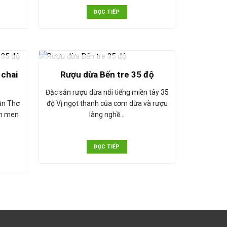
ĐỌC TIẾP
HẾT HÀNG
 chai
Rượu dừa Bến tre 35 độ
Đặc sản rượu dừa nổi tiếng miền tây 35
ần Thơ
độ Vị ngọt thanh của cơm dừa và rượu
ên men
làng nghề…
ĐỌC TIẾP