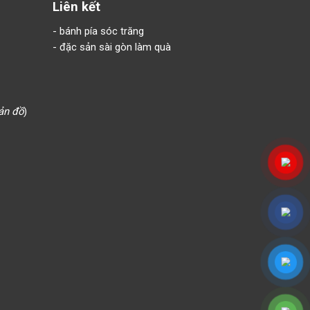
Liên kết
-
bánh pía sóc trăng
-
đặc sản sài gòn làm quà
ản đồ
)