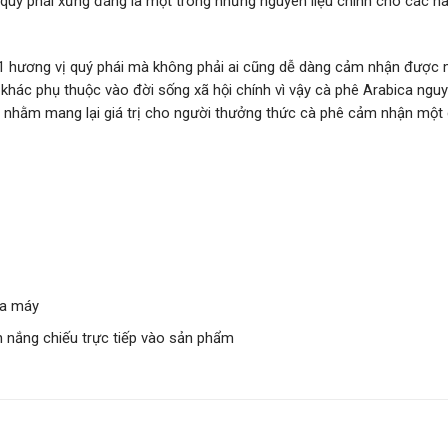
quý phái xứng đáng là một trong những nguyên liệu chính cho các h
 1 hương vị quý phái mà không phải ai cũng dễ dàng cảm nhận được
khác phụ thuộc vào đời sống xã hội chính vì vậy cà phê Arabica ngu
 nhằm mang lại giá trị cho người thưởng thức cà phê cảm nhận một
ha máy
h nắng chiếu trực tiếp vào sản phẩm