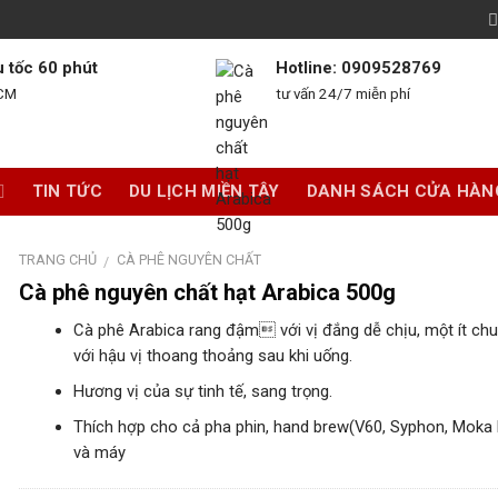
u tốc 60 phút
Hotline: 0909528769
HCM
tư vấn 24/7 miễn phí
TIN TỨC
DU LỊCH MIỀN TÂY
DANH SÁCH CỬA HÀN
TRANG CHỦ
CÀ PHÊ NGUYÊN CHẤT
/
Cà phê nguyên chất hạt Arabica 500g
Cà phê Arabica rang đậm với vị đắng dễ chịu, một ít ch
với hậu vị thoang thoảng sau khi uống.
Hương vị của sự tinh tế, sang trọng.
Thích hợp cho cả pha phin, hand brew(V60, Syphon, Moka 
và máy