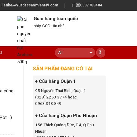
lienhe@vuadacsanmientay.com
0387788484
Giao hàng toàn quốc
ship COD tận nhà
G
SẢN PHẨM ĐANG CÓ TẠI
+ Cửa hàng Quận 1
95 Nguyễn Thái Bình, Quận 1
ua cùng
(028) 2253 3774 hoặc
0963.313.849
+ Cửa hàng Quận Phú Nhuận
Pot,…)
156 Thích Quảng Đức, P.4, Q.Phú
Nhuận