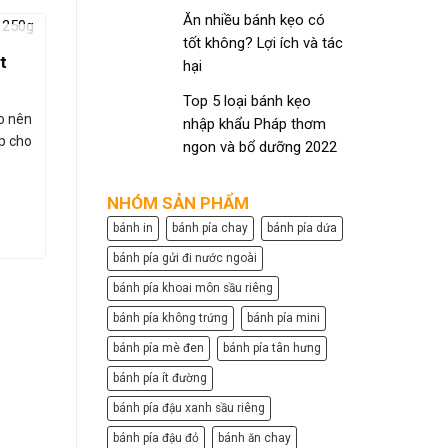
Ăn nhiều bánh kẹo có
tốt không? Lợi ích và tác
HẾT HÀNG
t
Cà phê nguyên chất hạt Culi
hại
250g
Cà phê
Top 5 loại bánh kẹo
R
o nên
Hương thơm nhẹ của gỗ, mùi thảo mộc
nhập khẩu Pháp thơm
p cho
của hạt Thích hợp cho cả pha phin và
Cà phê Rob
ngon và bổ dưỡng 2022
máy.
cho pha ph
hương 
NHÓM SẢN PHẨM
ĐỌC TIẾP
bánh in
bánh pía chay
bánh pía dứa
bánh pía gửi đi nước ngoài
bánh pía khoai môn sầu riêng
bánh pía không trứng
bánh pía mini
bánh pía mè đen
bánh pía tân hưng
bánh pía ít đường
bánh pía đậu xanh sầu riêng
bánh pía đậu đỏ
bánh ăn chay