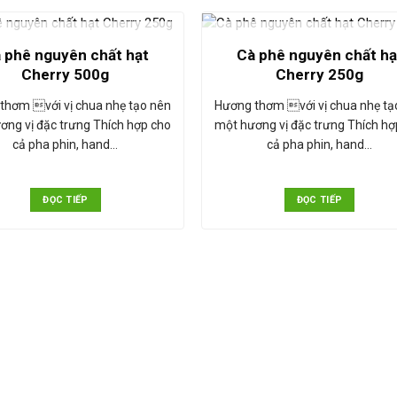
HẾT HÀNG
HẾT HÀNG
 phê nguyên chất hạt
Cà phê nguyên chất hạ
Cherry 500g
Cherry 250g
thơm với vị chua nhẹ tạo nên
Hương thơm với vị chua nhẹ tạ
ơng vị đặc trưng Thích hợp cho
một hương vị đặc trưng Thích hợ
cả pha phin, hand…
cả pha phin, hand…
ĐỌC TIẾP
ĐỌC TIẾP