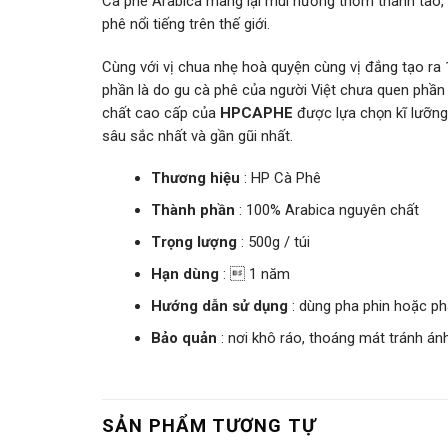
Cà phê Arabica mang lại mùi hương thơm thanh tao, 
phê nổi tiếng trên thế giới.
Cùng với vị chua nhẹ hoà quyện cùng vị đắng tạo ra
phần là do gu cà phê của người Việt chưa quen phần 
chất cao cấp của
HPCAPHE
được lựa chọn kĩ lưỡng
sâu sắc nhất và gần gũi nhất.
Thương hiệu
: HP Cà Phê
Thành phần
: 100% Arabica nguyên chất
Trọng lượng
: 500g / túi
Hạn dùng
:  1 năm
Hướng dẫn sử dụng
: dùng pha phin hoặc p
Bảo quản
: nơi khô ráo, thoáng mát tránh án
SẢN PHẨM TƯƠNG TỰ