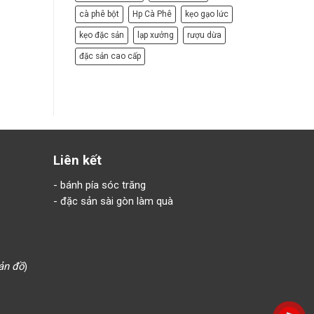
cà phê bột
Hp Cà Phê
kẹo gạo lức
kẹo đặc sản
lạp xưởng
rượu dừa
đặc sản cao cấp
Liên kết
-
bánh pía sóc trăng
-
đặc sản sài gòn làm quà
ản đồ
)