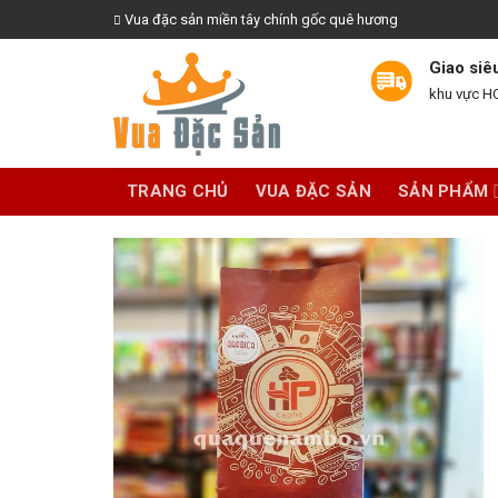
Skip
Vua đặc sản miền tây chính gốc quê hương
to
content
Giao siê
khu vực 
TRANG CHỦ
VUA ĐẶC SẢN
SẢN PHẨM